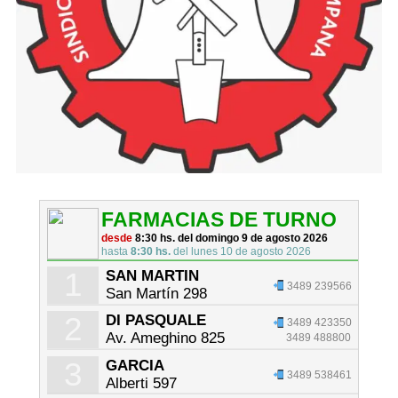
FARMACIAS DE TURNO
desde
8:30 hs. del domingo 9 de agosto 2026
hasta
8:30 hs.
del lunes 10 de agosto 2026
1
SAN MARTIN
3489 239566
San Martín 298
2
DI PASQUALE
3489 423350
Av. Ameghino 825
3489 488800
3
GARCIA
3489 538461
Alberti 597