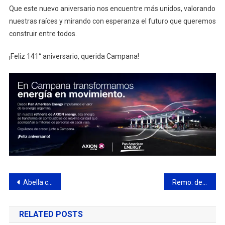
Que este nuevo aniversario nos encuentre más unidos, valorando
nuestras raíces y mirando con esperanza el futuro que queremos
construir entre todos.
¡Feliz 141° aniversario, querida Campana!
Navegación
Abella confirmó el inicio de la segunda etapa de la obra de reconstrucción de la Ruta 4
Remo: destacada actuación del Campana Boat Club en la regata especial de velocidad
de
RELATED POSTS
entradas