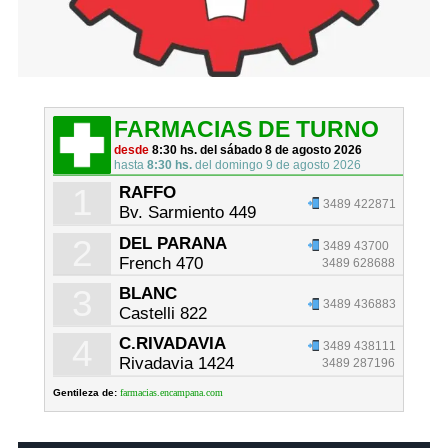
FARMACIAS DE TURNO
desde
8:30 hs. del sábado 8 de agosto 2026
hasta
8:30 hs.
del domingo 9 de agosto 2026
1
RAFFO
3489 422871
Bv. Sarmiento 449
2
DEL PARANA
3489 43700
French 470
3489 628688
3
BLANC
3489 436883
Castelli 822
4
C.RIVADAVIA
3489 438111
Rivadavia 1424
3489 287196
Gentileza de:
farmacias.encampana.com