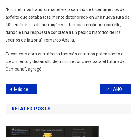
“Prometimos transformar el viejo camino de 6 centímetros de
asfalto que estaba totalmente deteriorado en una nueva ruta de
40 centímetros de hormigón y estamos cumpliendo con ello,
dándole una respuesta concreta a un pedido histórico de los
vecinos de la zona”, remarcó Abella.
“Y con esta obra estratégica también estamos potenciando el
crecimiento y desarrollo de un corredor clave para el futuro de
Campana”, agregó.
Navegación
Más de 40 estudiantes comienzan a realizar prácticas profesionalizantes en el Municipio
141 AÑOS DE UNA CIUDAD QUE LLEVAMOS EN EL CORAZÓN
de
RELATED POSTS
entradas