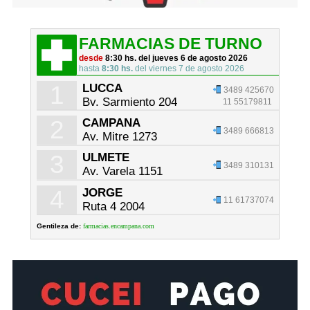
FARMACIAS DE TURNO
desde
8:30 hs. del jueves 6 de agosto 2026
hasta
8:30 hs.
del viernes 7 de agosto 2026
1
LUCCA
3489 425670
Bv. Sarmiento 204
11 55179811
2
CAMPANA
3489 666813
Av. Mitre 1273
3
ULMETE
3489 310131
Av. Varela 1151
4
JORGE
11 61737074
Ruta 4 2004
Gentileza de:
farmacias.encampana.com