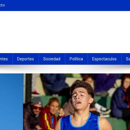
cto
ntes
Deportes
Sociedad
Política
Espectaculos
S