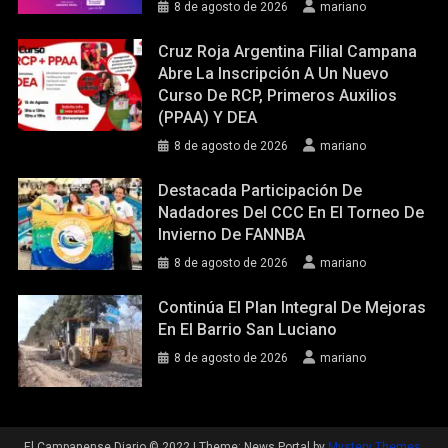
8 de agosto de 2026
mariano
Cruz Roja Argentina Filial Campana
Abre La Inscripción A Un Nuevo
Curso De RCP, Primeros Auxilios
(PPAA) Y DEA
8 de agosto de 2026
mariano
Destacada Participación De
Nadadores Del CCC En El Torneo De
Invierno De FANNBA
8 de agosto de 2026
mariano
Continúa El Plan Integral De Mejoras
En El Barrio San Luciano
8 de agosto de 2026
mariano
El Campanense Diario © 2022
|
Theme: News Portal by
Mystery Themes
.