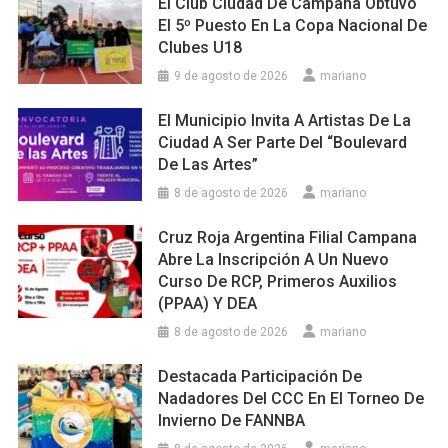
El Club Ciudad De Campana Obtuvo
El 5º Puesto En La Copa Nacional De
Clubes U18
9 de agosto de 2026
mariano
El Municipio Invita A Artistas De La
Ciudad A Ser Parte Del “Boulevard
De Las Artes”
8 de agosto de 2026
mariano
Cruz Roja Argentina Filial Campana
Abre La Inscripción A Un Nuevo
Curso De RCP, Primeros Auxilios
(PPAA) Y DEA
8 de agosto de 2026
mariano
Destacada Participación De
Nadadores Del CCC En El Torneo De
Invierno De FANNBA