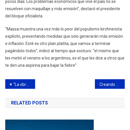
pocos días. Los problemas económicos que vive el país no se
resuelven con maquillaje y más emisión”, destacó el presidente
del bloque oficialista.
“Massa muestra una vez más lo peor del populismo kirchnerista
explícito, presentando medidas que solo generarán más emisión
e inflación. Esté es otro plan platita, que vamos a terminar
pagándolo todos”, indicó al tiempo que sostuvo: “el mismo que
les metió el veneno a los argentinos, es el que les dice a otros que
te den una aspirina para bajar la fiebre”.
Navegación
“La obra de la Mitre es parte de un proyecto de renovación de todas las avenidas de la ciudad”
Creando Nexo celebró el Día de la niñez con juegos y junto a las familias
de
RELATED POSTS
entradas