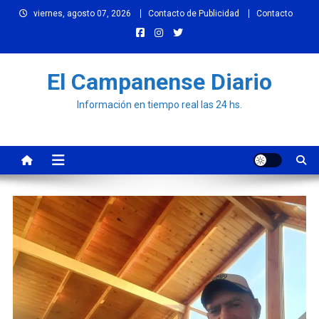
Skip
viernes, agosto 07, 2026
Contacto de Publicidad
Contacto
to
content
El Campanense Diario
Información en tiempo real las 24 hs.