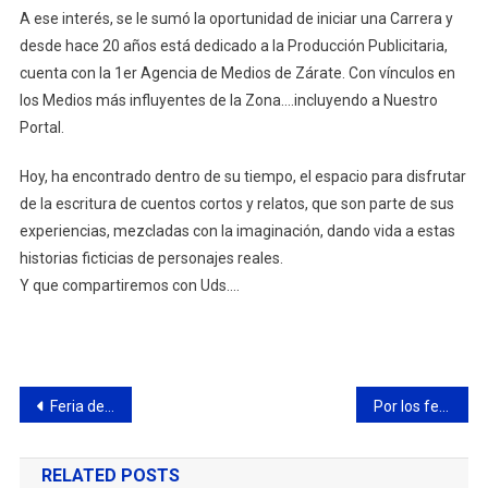
A ese interés, se le sumó la oportunidad de iniciar una Carrera y
desde hace 20 años está dedicado a la Producción Publicitaria,
cuenta con la 1er Agencia de Medios de Zárate. Con vínculos en
los Medios más influyentes de la Zona….incluyendo a Nuestro
Portal.
Hoy, ha encontrado dentro de su tiempo, el espacio para disfrutar
de la escritura de cuentos cortos y relatos, que son parte de sus
experiencias, mezcladas con la imaginación, dando vida a estas
historias ficticias de personajes reales.
Y que compartiremos con Uds….
Navegación
Feria del Libro: llevá tus fotos y documentos para “armar” la historia de Campana
Por los feriados, este lunes y martes no habrá actividad municipal
de
RELATED POSTS