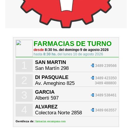
FARMACIAS DE TURNO
desde
8:30 hs. del domingo 9 de agosto 2026
hasta
8:30 hs.
del lunes 10 de agosto 2026
1
SAN MARTIN
3489 239566
San Martín 298
2
DI PASQUALE
3489 423350
Av. Ameghino 825
3489 488800
3
GARCIA
3489 538461
Alberti 597
4
ALVAREZ
3489 663557
Colectora Norte 2858
Gentileza de:
farmacias.encampana.com