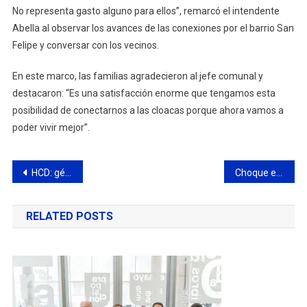
No representa gasto alguno para ellos”, remarcó el intendente
Abella al observar los avances de las conexiones por el barrio San
Felipe y conversar con los vecinos.
En este marco, las familias agradecieron al jefe comunal y
destacaron: “Es una satisfacción enorme que tengamos esta
posibilidad de conectarnos a las cloacas porque ahora vamos a
poder vivir mejor”.
Navegación
HCD: género y diversidad marcaron la agenda de la nueva sesión
Choque en Cabrera y Santa María de Oro
de
RELATED POSTS
entradas