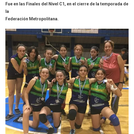
Fue en las Finales del Nivel C1, en el cierre de la temporada de
Las
la
Sub
Federación Metropolitana.
13
Y
Sub
15
Del
CCC
Se
Coronaron
Subcampeonas
En
La
FMV