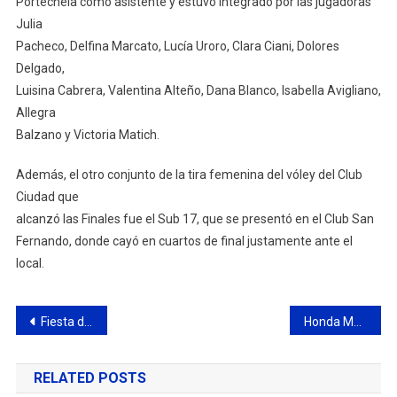
Portechela como asistente y estuvo integrado por las jugadoras
Julia
Pacheco, Delfina Marcato, Lucía Uroro, Clara Ciani, Dolores
Delgado,
Luisina Cabrera, Valentina Alteño, Dana Blanco, Isabella Avigliano,
Allegra
Balzano y Victoria Matich.
Además, el otro conjunto de la tira femenina del vóley del Club
Ciudad que
alcanzó las Finales fue el Sub 17, que se presentó en el Club San
Fernando, donde cayó en cuartos de final justamente ante el
local.
Navegación
Fiesta del Automóvil: más de 20.000 vecinos vivieron una jornada inolvidable
Honda Motor Argentina presente en la temporada verano 2022
de
RELATED POSTS
entradas