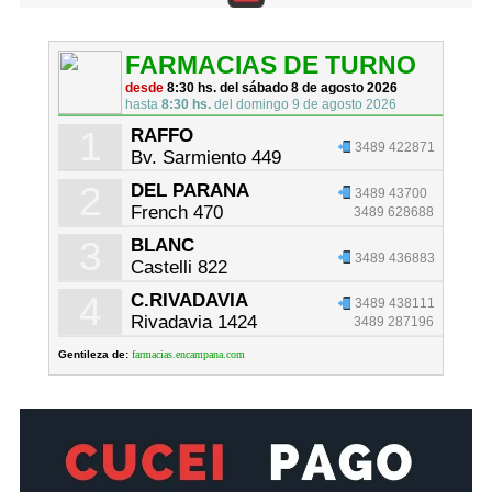
FARMACIAS DE TURNO
desde
8:30 hs. del sábado 8 de agosto 2026
hasta
8:30 hs.
del domingo 9 de agosto 2026
1
RAFFO
3489 422871
Bv. Sarmiento 449
2
DEL PARANA
3489 43700
French 470
3489 628688
3
BLANC
3489 436883
Castelli 822
4
C.RIVADAVIA
3489 438111
Rivadavia 1424
3489 287196
Gentileza de:
farmacias.encampana.com