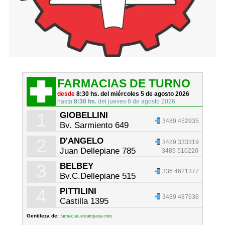
FARMACIAS DE TURNO
desde
8:30 hs. del miércoles 5 de agosto 2026
hasta
8:30 hs.
del jueves 6 de agosto 2026
1
GIOBELLINI
3489 452935
Bv. Sarmiento 649
2
D'ANGELO
3489 333319
Juan Dellepiane 785
3489 510220
3
BELBEY
336 4621377
Bv.C.Dellepiane 515
4
PITTILINI
3489 487636
Castilla 1395
Gentileza de:
farmacias.encampana.com