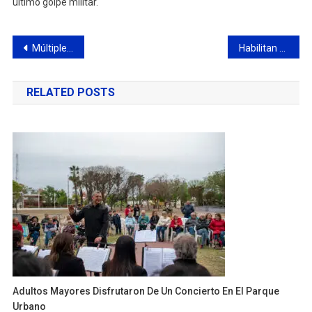
último golpe militar.
Navegación
Múltiples propuestas y actividades en el cierre de la Juegoteca Educativa
Habilitan al tránsito la avenida Perón tras importantes obras
de
RELATED POSTS
entradas
Adultos Mayores Disfrutaron De Un Concierto En El Parque
Urbano