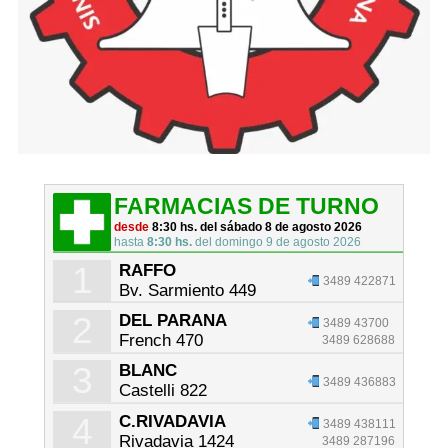
FARMACIAS DE TURNO
desde
8:30 hs. del sábado 8 de agosto 2026
hasta
8:30 hs.
del domingo 9 de agosto 2026
1
RAFFO
3489 422871
Bv. Sarmiento 449
2
DEL PARANA
3489 43700
French 470
3489 628688
3
BLANC
3489 436883
Castelli 822
4
C.RIVADAVIA
3489 438111
Rivadavia 1424
3489 287196