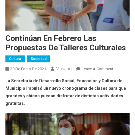
Continúan En Febrero Las
Propuestas De Talleres Culturales
Cultura
Sociedad
Mariano
On
30 De Enero De 2021
Leave A Comment
Continúan
La Secretaría de Desarrollo Social, Educación y Cultura del
En
Municipio impulsó un nuevo cronograma de clases para que
Febrero
grandes y chicos puedan disfrutar de distintas actividades
Las
gratuitas.
Propuestas
De
Talleres
Culturales