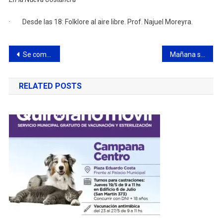
· Desde las 18: Folklore al aire libre. Prof. Najuel Moreyra.
Navegación
Se comenzó a colocar hormigón en el barrio Héroes de Malvinas
Mañana se realiza otra jornada de “Un nuevo integrante”
de
RELATED POSTS
entradas