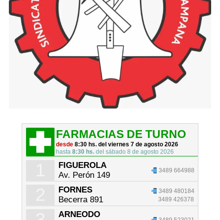
FARMACIAS DE TURNO
desde
8:30 hs. del viernes 7 de agosto 2026
hasta
8:30 hs.
del sábado 8 de agosto 2026
1
FIGUEROLA
3489 664988
Av. Perón 149
2
FORNES
3489 480184
Becerra 891
3489 426378
3
ARNEODO
3489 523021