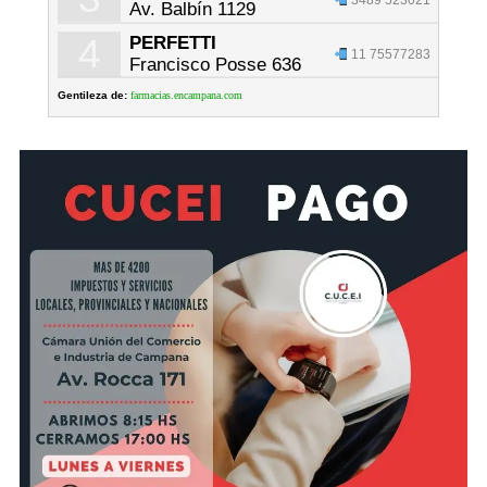
Av. Balbín 1129
4
PERFETTI
11 75577283
Francisco Posse 636
Gentileza de:
farmacias.encampana.com