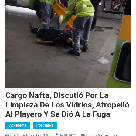
Cargo Nafta, Discutió Por La
Limpieza De Los Vidrios, Atropelló
Al Playero Y Se Dió A La Fuga
Accidente
Policiales
Mariano
On
29 De Octubre De 2020
Leave A Comment