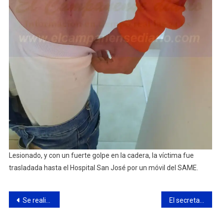
Lesionado, y con un fuerte golpe en la cadera, la víctima fue
trasladada hasta el Hospital San José por un móvil del SAME.
Navegación
Se realiza una exposición sobre deportistas destacados de Campana
El secretario de Energía de la Nación visitó la refinería de Axion
de