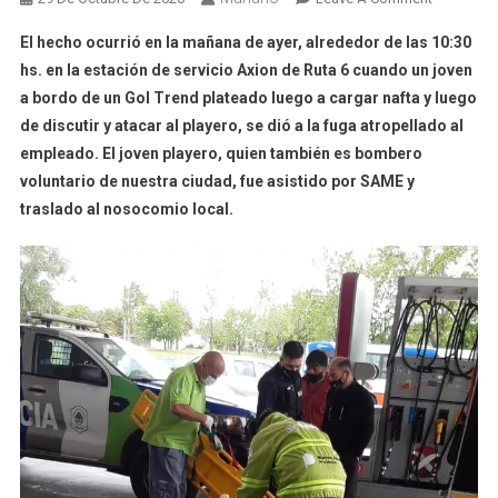
Cargo
El hecho ocurrió en la mañana de ayer, alrededor de las 10:30
Nafta,
hs. en la estación de servicio Axion de Ruta 6 cuando un joven
Discutió
a bordo de un Gol Trend plateado luego a cargar nafta y luego
Por
de discutir y atacar al playero, se dió a la fuga atropellado al
La
Limpieza
empleado. El joven playero, quien también es bombero
De
voluntario de nuestra ciudad, fue asistido por SAME y
Los
traslado al nosocomio local.
Vidrios,
Atropelló
Al
Playero
Y
Se
Dió
A
La
Fuga