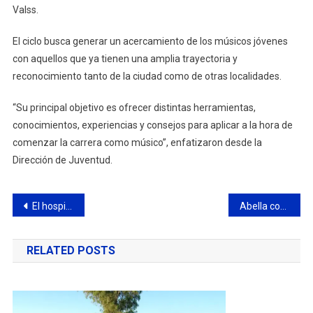
Valss.
El ciclo busca generar un acercamiento de los músicos jóvenes
con aquellos que ya tienen una amplia trayectoria y
reconocimiento tanto de la ciudad como de otras localidades.
“Su principal objetivo es ofrecer distintas herramientas,
conocimientos, experiencias y consejos para aplicar a la hora de
comenzar la carrera como músico”, enfatizaron desde la
Dirección de Juventud.
Navegación
El hospital municipal también se suma a la Semana Mundial de la Lactancia Materna
Abella continúa realizando cafés con vecinos para conversar sobre proyectos para la ciudad
de
RELATED POSTS
entradas