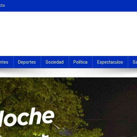
cto
ntes
Deportes
Sociedad
Política
Espectaculos
S