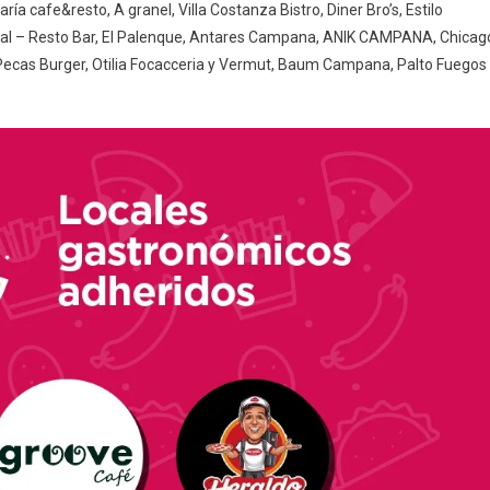
a cafe&resto, A granel, Villa Costanza Bistro, Diner Bro’s, Estilo
dral – Resto Bar, El Palenque, Antares Campana, ANIK CAMPANA, Chicag
Pecas Burger, Otilia Focacceria y Vermut, Baum Campana, Palto Fuegos