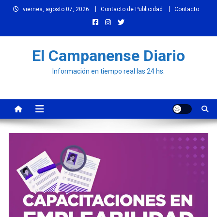
Skip
viernes, agosto 07, 2026
Contacto de Publicidad
Contacto
to
content
El Campanense Diario
Información en tiempo real las 24 hs.