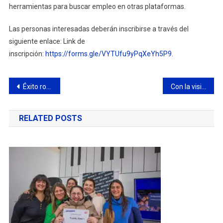
herramientas para buscar empleo en otras plataformas.
Las personas interesadas deberán inscribirse a través del
siguiente enlace: Link de
inscripción:
https://forms.gle/VYTUfu9yPqXeYh5P9
.
Navegación
Éxito rotundo en la noche cultural del sábado 9 de agosto en Cine Campana
Con la visita de Katopodis, Fuerza Patria inició la campaña en el barrio San Cayetano
de
RELATED POSTS
entradas