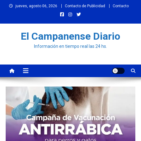
Skip
jueves, agosto 06, 2026
Contacto de Publicidad
Contacto
to
content
El Campanense Diario
Información en tiempo real las 24 hs.