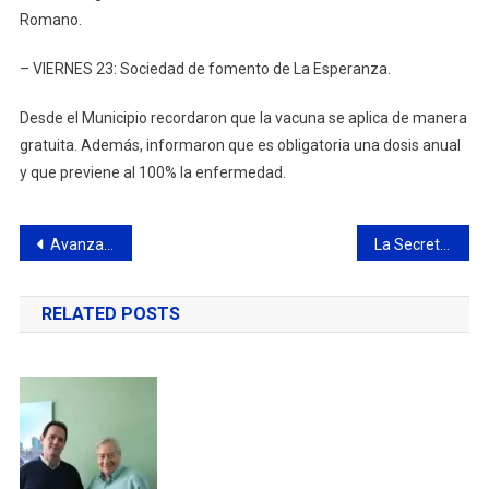
Romano.
– VIERNES 23: Sociedad de fomento de La Esperanza.
Desde el Municipio recordaron que la vacuna se aplica de manera
gratuita. Además, informaron que es obligatoria una dosis anual
y que previene al 100% la enfermedad.
Navegación
Avanzan las obras para duplicar la capacidad de la Escuela de Cadetes del Servicio Penitenciario Bonaerense
La Secretaría de Desarrollo Económico entregó los certificados del Curso de Introducción al Trabajo
de
RELATED POSTS
entradas