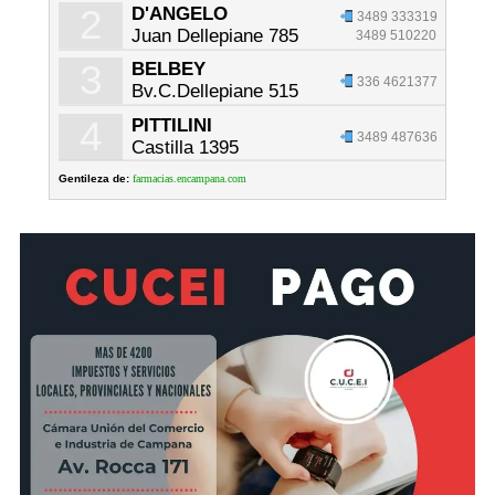
2
D'ANGELO
3489 333319
Juan Dellepiane 785
3489 510220
3
BELBEY
336 4621377
Bv.C.Dellepiane 515
4
PITTILINI
3489 487636
Castilla 1395
Gentileza de:
farmacias.encampana.com