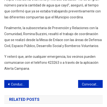
número para la cantidad de agua que cayó”, aseguró, al tiempo
que confirmó que ya se estaba trabajando preventivamente con
las diferentes compuertas que el Municipio coordina.
Finalmente, la subsecretaria de Prevención y Relaciones con la
Comunidad, Romina Buzzini, resaltó el trabajo de coordinación
que se realizó desde la Mesa de Enlace con las áreas de Defensa
Civil, Espacio Público, Desarrollo Social y Bomberos Voluntarios.
Y reiteró que, ante cualquier emergencia, los vecinos pueden
comunicarse con el teléfono 423263 o a través de la aplicación
Alerta Campana.
Navegación
Conducía alcoholizado, intento huir y fue capturado a la altura del puente de ruta 6
Convocatoria a Reempadronamiento de socios Club América
de
RELATED POSTS
entradas