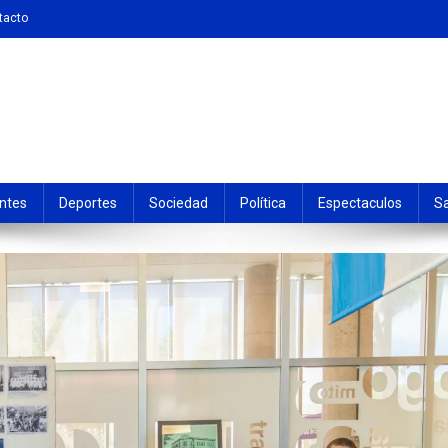
tacto
ntes
Deportes
Sociedad
Política
Espectaculos
S