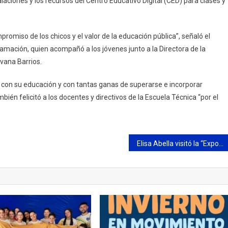
alaciones y los recursos del Centro Educativo Digital (CED) para clases y
promiso de los chicos y el valor de la educación pública”, señaló el
amación, quien acompañó a los jóvenes junto a la Directora de la
vana Barrios.
con su educación y con tantas ganas de superarse e incorporar
ién felicitó a los docentes y directivos de la Escuela Técnica “por el
Elisa Abella visitó la “Expo Técnica 2024” de la Escuela Luciano Reyes