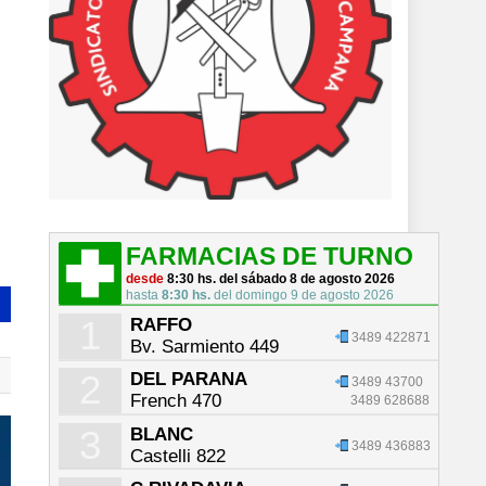
FARMACIAS DE TURNO
desde
8:30 hs. del sábado 8 de agosto 2026
hasta
8:30 hs.
del domingo 9 de agosto 2026
1
RAFFO
3489 422871
Bv. Sarmiento 449
2
DEL PARANA
3489 43700
French 470
3489 628688
3
BLANC
3489 436883
Castelli 822