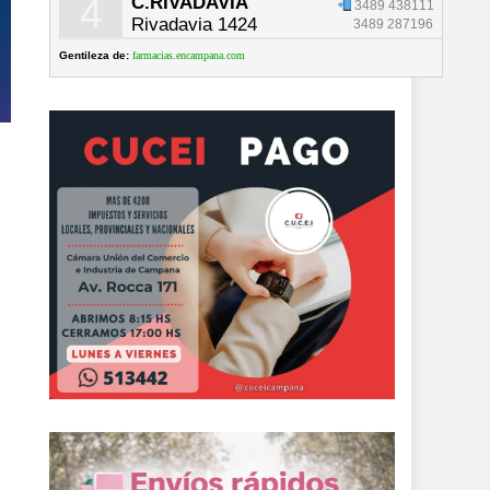
4
C.RIVADAVIA
3489 438111
Rivadavia 1424
3489 287196
Gentileza de:
farmacias.encampana.com