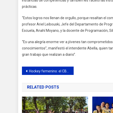
instancias de competencias y también les facilitó las inst
prácticas.
“Estos logros nos llenan de orgullo, porque resaltan el com
profesor Ariel Leibouski, Jefe del Departamento de Progr
Escuela, Anahí Moyano, y la docente de Programación, Sil
“Es una alegría enorme ver a jóvenes tan comprometidos 
conocimientos”, manifestó el intendente Abella, quien tamb
gran trabajo que realizan a diario”.
Navegación
Hockey femenino: el CBC logró el ascenso
de
RELATED POSTS
entradas