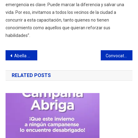
emergencia es clave. Puede marcar la diferencia y salvar una
vida. Por eso, invitamos a todos los vecinos de la ciudad a
concurrir a esta capacitación, tanto quienes no tienen
conocimiento como aquellos que quieran reforzar sus
habilidades”.
Navegación
Abella acompañó el festejo por el Día del Trabajador Municipal
Convocatoria de Asamblea General Ordinaria de la Asociación Civil de Jubilados y pensionados Las Violetas de Otamendi
de
RELATED POSTS
entradas