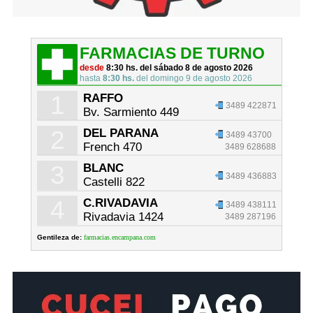
FARMACIAS DE TURNO
desde
8:30 hs. del sábado 8 de agosto 2026
hasta
8:30 hs.
del domingo 9 de agosto 2026
1
RAFFO
3489 422871
Bv. Sarmiento 449
2
DEL PARANA
3489 43700
French 470
3489 628688
3
BLANC
3489 436883
Castelli 822
4
C.RIVADAVIA
3489 438111
Rivadavia 1424
3489 287196
Gentileza de:
farmacias.encampana.com