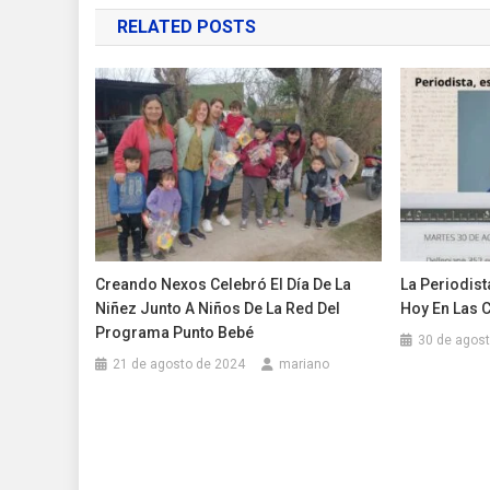
de
RELATED POSTS
entradas
Creando Nexos Celebró El Día De La
La Periodist
Niñez Junto A Niños De La Red Del
Hoy En Las C
Programa Punto Bebé
30 de agos
21 de agosto de 2024
mariano