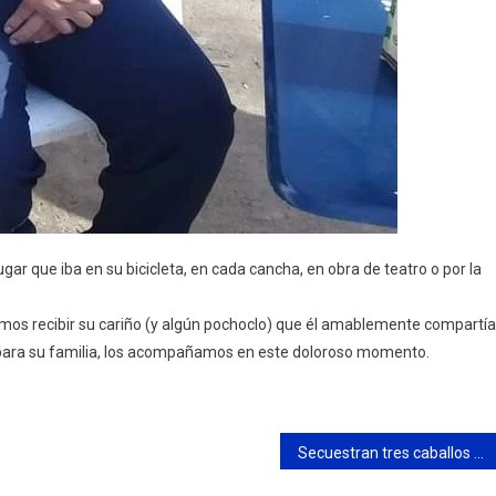
r que iba en su bicicleta, en cada cancha, en obra de teatro o por la
mos recibir su cariño (y algún pochoclo) que él amablemente compartía
ara su familia, los acompañamos en este doloroso momento.
Secuestran tres caballos sueltos en la vía pública