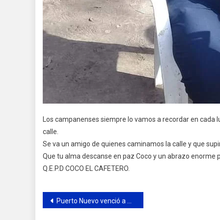
Los campanenses siempre lo vamos a recordar en cada luga
calle.
Se va un amigo de quienes caminamos la calle y que supi
Que tu alma descanse en paz Coco y un abrazo enorme p
Q.E.P.D COCO EL CAFETERO.
Navegación
Puerto Nuevo venció a Argentino (R) por 2-1