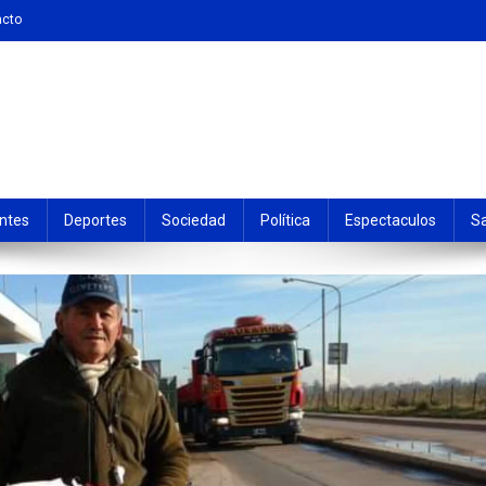
acto
ntes
Deportes
Sociedad
Política
Espectaculos
S