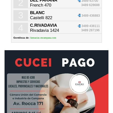
2
DEL PARANA
3489 43700
French 470
3489 628688
3
BLANC
3489 436883
Castelli 822
4
C.RIVADAVIA
3489 438111
Rivadavia 1424
3489 287196
Gentileza de:
farmacias.encampana.com