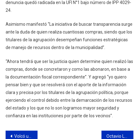
denuncia quedó radicada en la UFI N°1 bajo número de IPP 4029-
24.
Asimismo manifestó “La iniciativa de buscar transparencia surge
ante la duda de quien realiza cuantiosas compras, siendo que los
titulares de la agrupación desempeñan funciones estratégicas
de manejo de recursos dentro de la municipalidad”.
“Ahora tendrá que ser la justicia quien determine quien realizó las
compras, donde se concretaron y como las abonaron, en base a
la documentación fiscal correspondiente”. Y agregó “yo quiero
pensar bien y que se resolverá con el aporte de la información
clara y precisa por los titulares de la agrupación política, porque
ejerciendo el control debido entre la demarcación de los recursos
del estado y los que no lo son logramos mayor seguridad y
confianza en las instituciones por parte de los vecinos”.
Navegación
Volcó una camioneta cargada con verduras en Ruta Panamericana
Octavio Lagar: “nuestros socios siguen eligiendo invertir en nuestra ciudad”