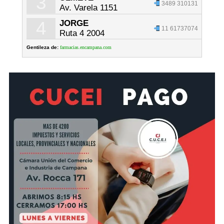
3
3489 310131
Av. Varela 1151
4
JORGE
11 61737074
Ruta 4 2004
Gentileza de:
farmacias.encampana.com