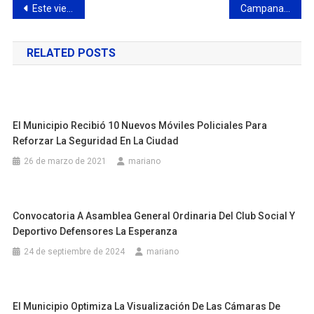
Navegación
Este viernes habrá una importante capacitación sobre celiaquía en Escobar
Campana sigue sumando nuevos desarrollos: se instala una de las bodegas más prestigiosas del país
de
RELATED POSTS
entradas
El Municipio Recibió 10 Nuevos Móviles Policiales Para
Reforzar La Seguridad En La Ciudad
26 de marzo de 2021
mariano
Convocatoria A Asamblea General Ordinaria Del Club Social Y
Deportivo Defensores La Esperanza
24 de septiembre de 2024
mariano
El Municipio Optimiza La Visualización De Las Cámaras De