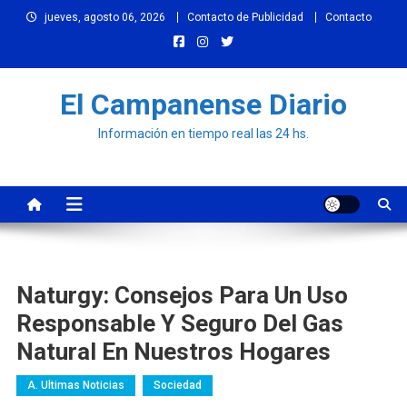
Skip
jueves, agosto 06, 2026
Contacto de Publicidad
Contacto
to
content
El Campanense Diario
Información en tiempo real las 24 hs.
Naturgy: Consejos Para Un Uso
Responsable Y Seguro Del Gas
Natural En Nuestros Hogares
A. Ultimas Noticias
Sociedad