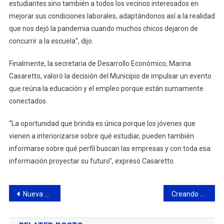
estudiantes sino también a todos los vecinos interesados en
mejorar sus condiciones laborales, adaptándonos así a la realidad
que nos dejó la pandemia cuando muchos chicos dejaron de
concurrir a la escuela”, dijo.
Finalmente, la secretaria de Desarrollo Económico, Marina
Casaretto, valoró la decisión del Municipio de impulsar un evento
que reúna la educación y el empleo porque están sumamente
conectados.
“La oportunidad que brinda es única porque los jóvenes que
vienen a interiorizarse sobre qué estudiar, pueden también
informarse sobre qué perfil buscan las empresas y con toda esa
información proyectar su futuro”, expresó Casaretto.
Navegación
Nueva mesa de diálogo político
Creando Nexos reconoció a la producción de “TUMULO” por su valor histórico para la ciudad
de