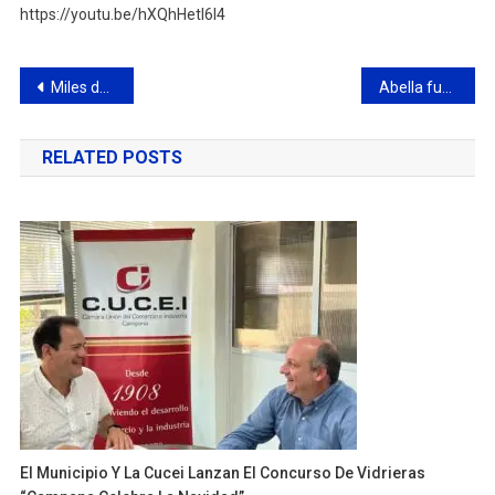
https://youtu.be/hXQhHetl6I4
Navegación
Miles de jóvenes descubrieron la oferta educativa y de empleo de la ciudad
Abella fue reconocido por vecinos de Otamendi
de
RELATED POSTS
entradas
El Municipio Y La Cucei Lanzan El Concurso De Vidrieras