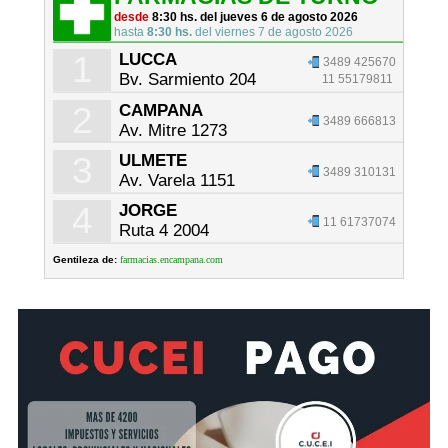
desde
8:30 hs. del jueves 6 de agosto 2026
hasta
8:30 hs.
del viernes 7 de agosto 2026
1
LUCCA
3489 425670
Bv. Sarmiento 204
11 55179811
2
CAMPANA
3489 666813
Av. Mitre 1273
3
ULMETE
3489 310131
Av. Varela 1151
4
JORGE
11 61737074
Ruta 4 2004
Gentileza de:
farmacias.encampana.com