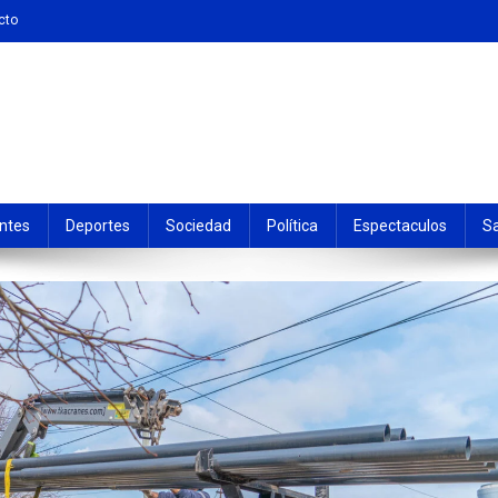
cto
ntes
Deportes
Sociedad
Política
Espectaculos
S