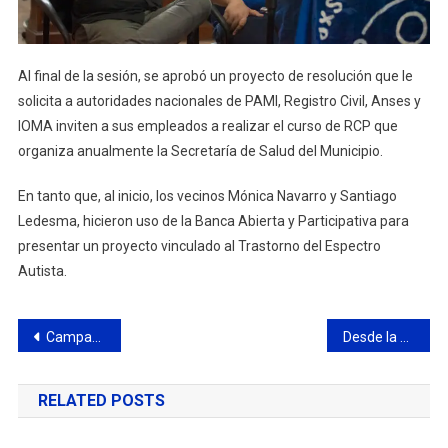
Al final de la sesión, se aprobó un proyecto de resolución que le
solicita a autoridades nacionales de PAMI, Registro Civil, Anses y
IOMA inviten a sus empleados a realizar el curso de RCP que
organiza anualmente la Secretaría de Salud del Municipio.
En tanto que, al inicio, los vecinos Mónica Navarro y Santiago
Ledesma, hicieron uso de la Banca Abierta y Participativa para
presentar un proyecto vinculado al Trastorno del Espectro
Autista.
Navegación
Campana Boat Club: agenda deportiva del fin de semana
Desde la CUCEI celebraron la medida anunciada por Abella que beneficiará a comercios de cercanía
de
RELATED POSTS
entradas