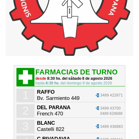
FARMACIAS DE TURNO
desde
8:30 hs. del sábado 8 de agosto 2026
hasta
8:30 hs.
del domingo 9 de agosto 2026
1
RAFFO
3489 422871
Bv. Sarmiento 449
2
DEL PARANA
3489 43700
French 470
3489 628688
3
BLANC
3489 436883
Castelli 822
C.RIVADAVIA