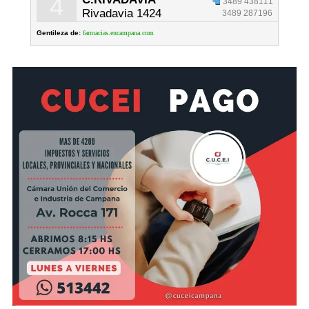
4
3489 438111
Rivadavia 1424
3489 287196
Gentileza de:
farmacias.encampana.com