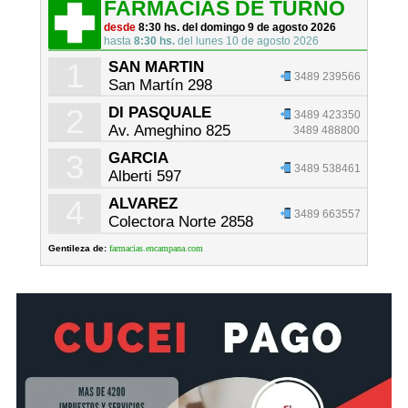
FARMACIAS DE TURNO
desde
8:30 hs. del domingo 9 de agosto 2026
hasta
8:30 hs.
del lunes 10 de agosto 2026
1
SAN MARTIN
3489 239566
San Martín 298
2
DI PASQUALE
3489 423350
Av. Ameghino 825
3489 488800
3
GARCIA
3489 538461
Alberti 597
4
ALVAREZ
3489 663557
Colectora Norte 2858
Gentileza de:
farmacias.encampana.com