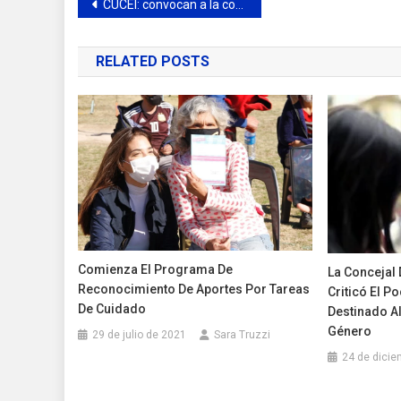
Navegación
CUCEI: convocan a la comunidad por la Orden de la Campana 2023
de
RELATED POSTS
entradas
Comienza El Programa De
La Concejal 
Reconocimiento De Aportes Por Tareas
Criticó El P
De Cuidado
Destinado Al
Género
29 de julio de 2021
Sara Truzzi
24 de dicie