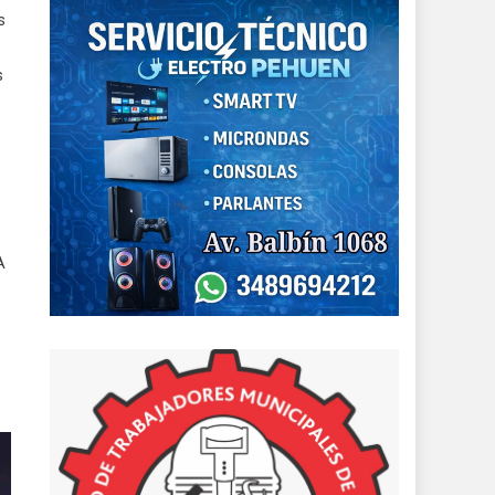
s
s
A