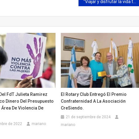
“Viajar y disfrutar la vida también ayuda a pensar” Por Fernando Andrioli
Del FdT Julieta Ramirez
El Rotary Club Entregó El Premio
oco Dinero Del Presupuesto
Confraternidad A La Asociación
 Área De Violencia De
CreSiendo.
21 de septiembre de 2024
mbre de 2022
mariano
mariano