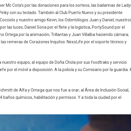
er Mc Cota’s por las donaciones para los sorteos, las bailarinas de Lady
Pinky con su teclado.
También al Club Puerto Nuevo y su presidente
a Cocciolo y nuestro amigo Kevin, los Odontólogos Juan y Daniel; nuestro
 las luces; Daniel Soria por el flete y la logística; PortySound por el
no Ortega por la animación; Trillantas y Juan Villalba haciendo cámara;
r las remeras de Corazones Inquitos. NexoLife por el soporte técnico y
nuestro equipo; al equipo de Doña Chola por sus foodtraks y servicio
por el móvil a disposición. A la policía y su Comisario por la guardia. 
 Schmitt de Alfa y Omega que nos fue a orar; al Área de Inclusión Social,
 4 baños químicos, habilitación y permisos. Y a toda la ciudad por el