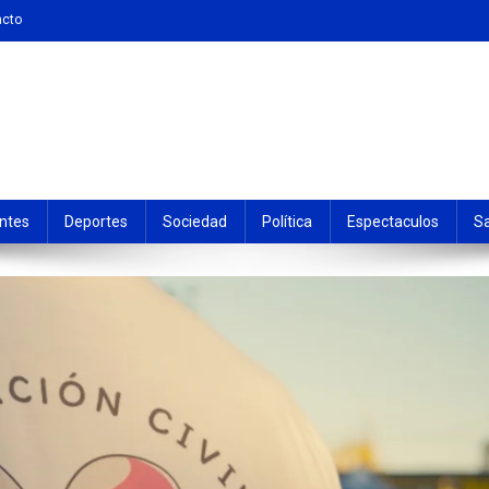
acto
ntes
Deportes
Sociedad
Política
Espectaculos
S