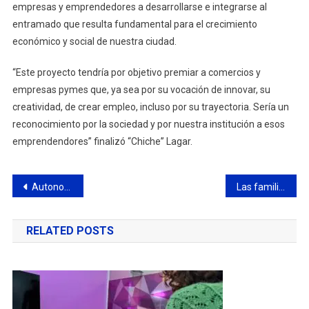
empresas y emprendedores a desarrollarse e integrarse al
entramado que resulta fundamental para el crecimiento
económico y social de nuestra ciudad.
“Este proyecto tendría por objetivo premiar a comercios y
empresas pymes que, ya sea por su vocación de innovar, su
creatividad, de crear empleo, incluso por su trayectoria. Sería un
reconocimiento por la sociedad y por nuestra institución a esos
emprendendores” finalizó “Chiche” Lagar.
Navegación
Autonomía municipal y cartas orgánicas
Las familias campanenses disfrutaron del Festival Solidario organizado por el Turco Yamil Dora
de
RELATED POSTS
entradas