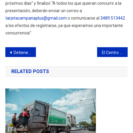
próximos días” y finalizó “A todos los que quieran concurrir a la
presentación, deberán enviar un correo a
tarjetacampanaplus@gmail.com
o comunicarse al
3489 513442
a los efectos de registrarse, ya que esperamos una importante
concurrencia”.
Navegación
Detienen a un hombre con pedido de captura gracias a una denuncia realizada a través de Alerta Campana
El Centro Educativo Digital suma una nueva capacitación gratuita
de
RELATED POSTS
entradas