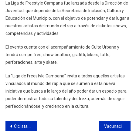
La Liga de Freestyle Campana fue lanzada desde la Dirección de
Juventud, que depende de la Secretaría de Inclusión, Cultura y
Educación del Municipio, con el objetivo de potenciar y dar lugar a
nuestros artistas del mundo del rap a través de distintos shows,
competencias y actividades.
El evento cuenta con el acompañamiento de Culto Urbano y
tendrá compe free, show beatbox, grafitti, bikers, tatto,
perforaciones, arte y skate.
La “Liga de Freestyle Campana” invita a todos aquellos artistas
vinculados al mundo del rap a que se sumen a esta nueva
iniciativa que busca a lo largo del año poder dar un espacio para
poder demostrar todo su talento y destreza, además de seguir
perfeccionándose y creciendo en la cultura.
Navegación
Ciclista perdió la vida en un siniestro vial en ruta Panamericana altura km 70
Vacunación contra el Covid-19: la Secretaría de Salud realizará un operativo en la Plaza Eduardo Costa