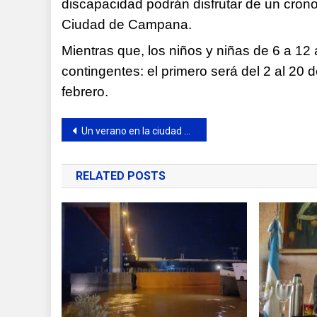
discapacidad podrán disfrutar de un cron
Ciudad de Campana.
Mientras que, los niños y niñas de 6 a 12
contingentes: el primero será del 2 al 20
febrero.
Navegación
Un verano en la ciudad con más arte y tecnología
de
RELATED POSTS
entradas