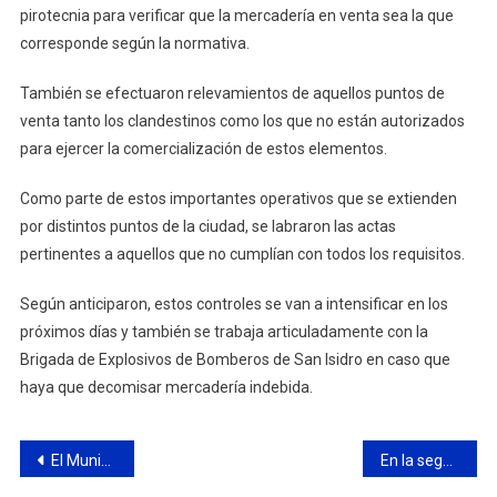
pirotecnia para verificar que la mercadería en venta sea la que
corresponde según la normativa.
También se efectuaron relevamientos de aquellos puntos de
venta tanto los clandestinos como los que no están autorizados
para ejercer la comercialización de estos elementos.
Como parte de estos importantes operativos que se extienden
por distintos puntos de la ciudad, se labraron las actas
pertinentes a aquellos que no cumplían con todos los requisitos.
Según anticiparon, estos controles se van a intensificar en los
próximos días y también se trabaja articuladamente con la
Brigada de Explosivos de Bomberos de San Isidro en caso que
haya que decomisar mercadería indebida.
Navegación
El Municipio completó el reasfaltado de las calles del casco céntrico
En la segunda sesión de prórroga, el HCD aprobó el presupuesto 2023