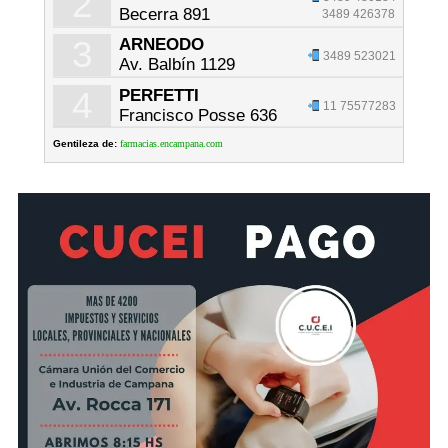
2
Becerra 891
3489 426378
3
ARNEODO
3489 523021
Av. Balbín 1129
4
PERFETTI
11 75577283
Francisco Posse 636
Gentileza de:
farmacias.encampana.com