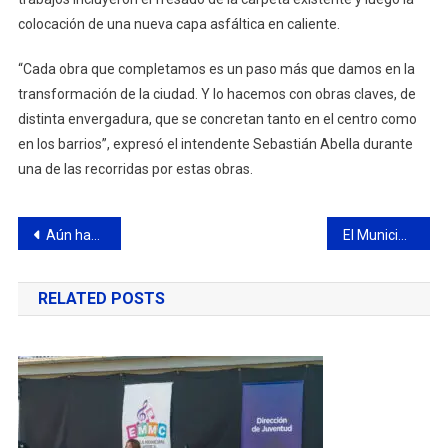
colocación de una nueva capa asfáltica en caliente.
“Cada obra que completamos es un paso más que damos en la
transformación de la ciudad. Y lo hacemos con obras claves, de
distinta envergadura, que se concretan tanto en el centro como
en los barrios”, expresó el intendente Sebastián Abella durante
una de las recorridas por estas obras.
Navegación
Aún hay vacantes para estudiar gestión cultural en el Instituto 15
El Municipio realiza importantes operativos de control sobre la venta de pirotecnia ruidosa
de
RELATED POSTS
entradas