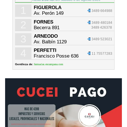
1
FIGUEROLA
3489 664988
Av. Perón 149
2
FORNES
3489 480184
Becerra 891
3489 426378
3
ARNEODO
3489 523021
Av. Balbín 1129
4
PERFETTI
11 75577283
Francisco Posse 636
Gentileza de:
farmacias.encampana.com