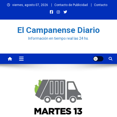
Skip
viernes, agosto 07, 2026
Contacto de Publicidad
Contacto
to
content
El Campanense Diario
Información en tiempo real las 24 hs.