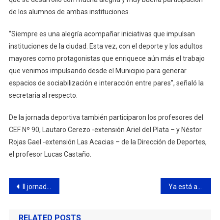
de los alumnos de ambas instituciones.
“Siempre es una alegría acompañar iniciativas que impulsan
instituciones de la ciudad. Esta vez, con el deporte y los adultos
mayores como protagonistas que enriquece aún más el trabajo
que venimos impulsando desde el Municipio para generar
espacios de sociabilización e interacción entre pares”, señaló la
secretaria al respecto.
De la jornada deportiva también participaron los profesores del
CEF Nº 90, Lautaro Cerezo -extensión Ariel del Plata – y Néstor
Rojas Gael -extensión Las Acacias – de la Dirección de Deportes,
el profesor Lucas Castaño.
Navegación
II jornada provincial de Derecho de familia y Discapacidad
Ya está abierta la inscripción al registro del Hogar Municipal de Discapacidad
de
RELATED POSTS