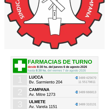
FARMACIAS DE TURNO
desde
8:30 hs. del jueves 6 de agosto 2026
hasta
8:30 hs.
del viernes 7 de agosto 2026
1
LUCCA
3489 425670
Bv. Sarmiento 204
11 55179811
2
CAMPANA
3489 666813
Av. Mitre 1273
3
ULMETE
3489 310131
Av. Varela 1151