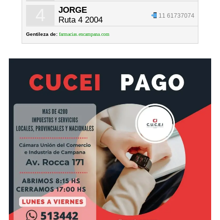
4
JORGE
11 61737074
Ruta 4 2004
Gentileza de:
farmacias.encampana.com