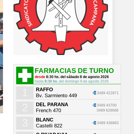
FARMACIAS DE TURNO
desde
8:30 hs. del sábado 8 de agosto 2026
hasta
8:30 hs.
del domingo 9 de agosto 2026
1
RAFFO
3489 422871
Bv. Sarmiento 449
2
DEL PARANA
3489 43700
French 470
3489 628688
3
BLANC
3489 436883
Castelli 822