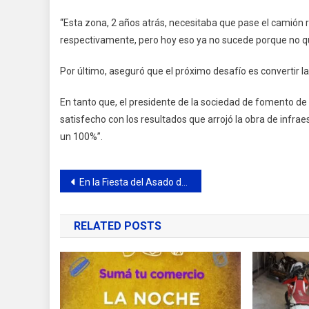
“Esta zona, 2 años atrás, necesitaba que pase el camión r
respectivamente, pero hoy eso ya no sucede porque no que
Por último, aseguró que el próximo desafío es convertir l
En tanto que, el presidente de la sociedad de fomento de
satisfecho con los resultados que arrojó la obra de infra
un 100%”.
Navegación
En la Fiesta del Asado de Tira habrá clases magistrales sobre gastronomía
de
RELATED POSTS
entradas