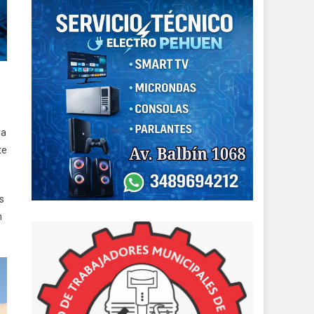
ra
te
s
n