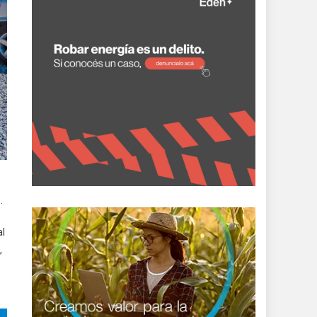
.
al
,