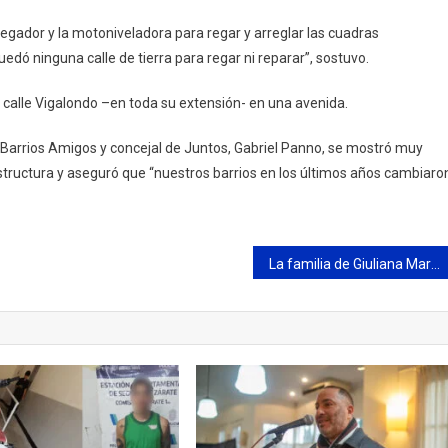
egador y la motoniveladora para regar y arreglar las cuadras
dó ninguna calle de tierra para regar ni reparar”, sostuvo.
a calle Vigalondo –en toda su extensión- en una avenida.
 Barrios Amigos y concejal de Juntos, Gabriel Panno, se mostró muy
estructura y aseguró que “nuestros barrios en los últimos años cambiaro
La familia de Giuliana Martinez se movilizó en pedido por su aparición