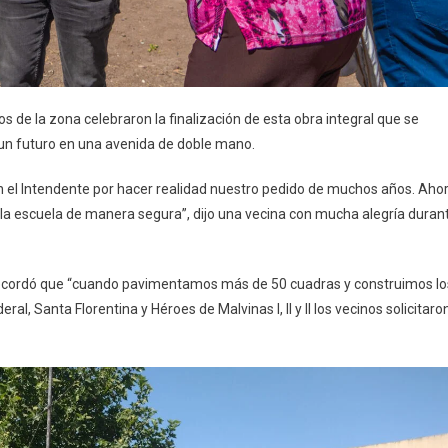
os de la zona celebraron la finalización de esta obra integral que se
 un futuro en una avenida de doble mano.
 el Intendente por hacer realidad nuestro pedido de muchos años. Aho
a la escuela de manera segura”, dijo una vecina con mucha alegría duran
a recordó que “cuando pavimentamos más de 50 cuadras y construimos lo
l, Santa Florentina y Héroes de Malvinas I, II y II los vecinos solicitaro