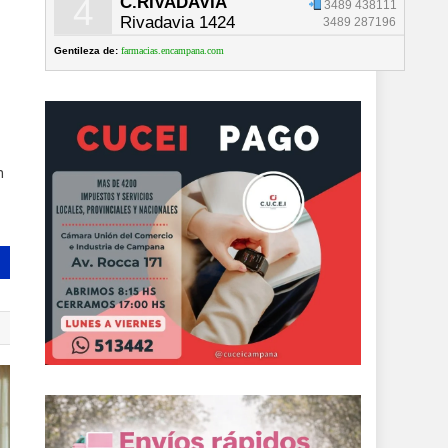
4
C.RIVADAVIA
3489 438111
Rivadavia 1424
3489 287196
Gentileza de:
farmacias.encampana.com
n