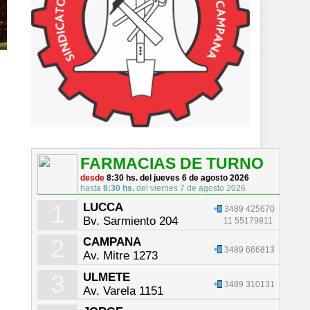
FARMACIAS DE TURNO
desde
8:30 hs. del jueves 6 de agosto 2026
hasta
8:30 hs.
del viernes 7 de agosto 2026
1
LUCCA
3489 425670
Bv. Sarmiento 204
11 55179811
2
CAMPANA
3489 666813
Av. Mitre 1273
3
ULMETE
3489 310131
Av. Varela 1151