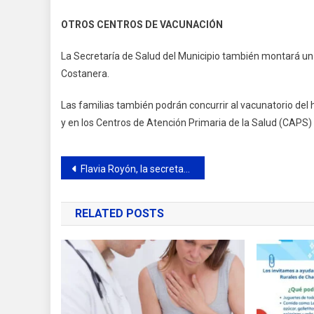
OTROS CENTROS DE VACUNACIÓN
La Secretaría de Salud del Municipio también montará un 
Costanera.
Las familias también podrán concurrir al vacunatorio del 
y en los Centros de Atención Primaria de la Salud (CAPS) 
Navegación
Flavia Royón, la secretaria de Energía de la Nación, visitó la refinería de AXION energy en Campana
de
RELATED POSTS
entradas