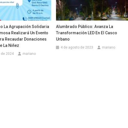
o La Agrupación Solidaria
Alumbrado Público: Avanza La
mosa Realizará Un Evento
Transformación LED En El Casco
ara Recaudar Donaciones
Urbano
De La Niñez
4 de agosto de 2023
mariano
 de 2024
mariano