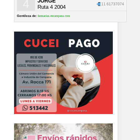
4
JORGE
11 61737074
Ruta 4 2004
Gentileza de:
farmacias.encampana.com