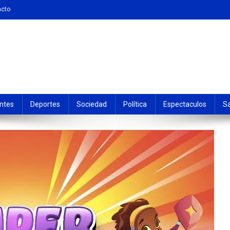
acto
ntes
Deportes
Sociedad
Política
Espectaculos
S