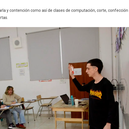
rla y contención como así de clases de c
omputación
, c
orte, confección
rtas.