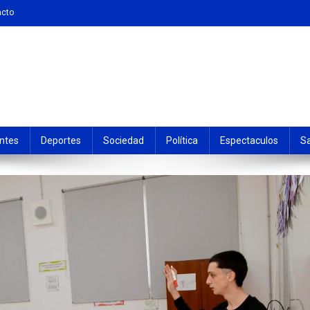
acto
ntes
Deportes
Sociedad
Política
Espectaculos
S