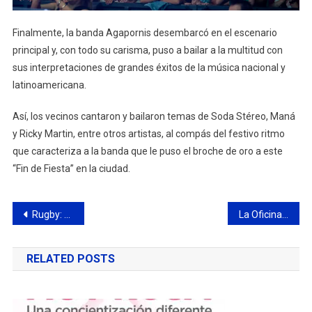
Finalmente, la banda Agapornis desembarcó en el escenario
principal y, con todo su carisma, puso a bailar a la multitud con
sus interpretaciones de grandes éxitos de la música nacional y
latinoamericana.
Así, los vecinos cantaron y bailaron temas de Soda Stéreo, Maná
y Ricky Martin, entre otros artistas, al compás del festivo ritmo
que caracteriza a la banda que le puso el broche de oro a este
“Fin de Fiesta” en la ciudad.
Navegación
Rugby: el Club Ciudad disputó su primer amistoso de pretemporada
La Oficina Municipal de Empleo informa nuevas búsquedas laborales
de
RELATED POSTS
entradas