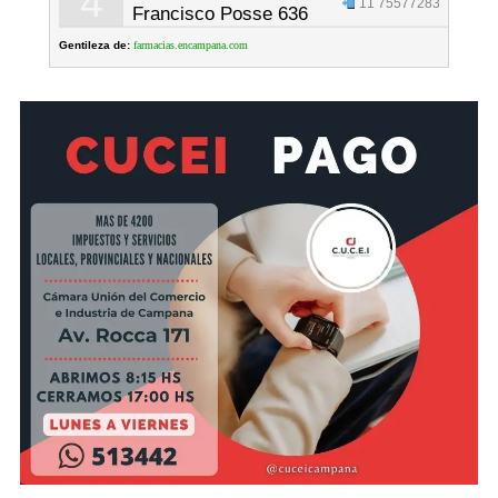
4
11 75577283
Francisco Posse 636
Gentileza de:
farmacias.encampana.com