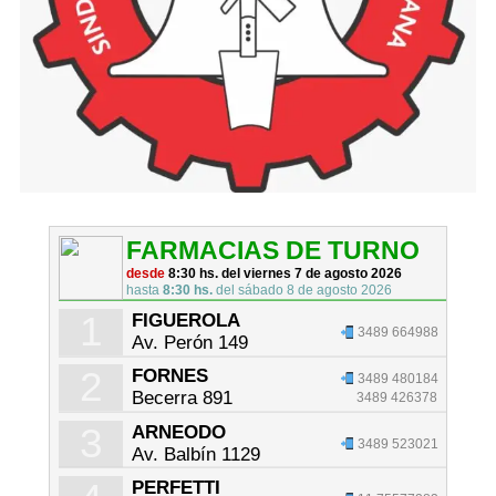
FARMACIAS DE TURNO
desde
8:30 hs. del viernes 7 de agosto 2026
hasta
8:30 hs.
del sábado 8 de agosto 2026
1
FIGUEROLA
3489 664988
Av. Perón 149
2
FORNES
3489 480184
Becerra 891
3489 426378
3
ARNEODO
3489 523021
Av. Balbín 1129
PERFETTI