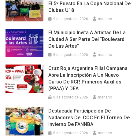
El 5º Puesto En La Copa Nacional De
Clubes U18
9 de agosto de 2026
mariano
El Municipio Invita A Artistas De La
Ciudad A Ser Parte Del “Boulevard
De Las Artes”
8 de agosto de 2026
mariano
Cruz Roja Argentina Filial Campana
Abre La Inscripción A Un Nuevo
Curso De RCP, Primeros Auxilios
(PPAA) Y DEA
8 de agosto de 2026
mariano
Destacada Participación De
Nadadores Del CCC En El Torneo De
Invierno De FANNBA
8 de agosto de 2026
mariano