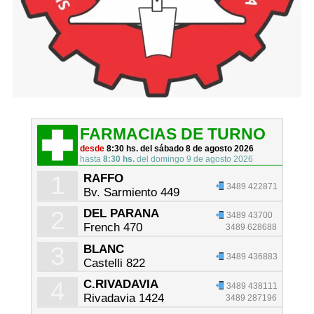
FARMACIAS DE TURNO
desde
8:30 hs. del sábado 8 de agosto 2026
hasta
8:30 hs.
del domingo 9 de agosto 2026
1
RAFFO
3489 422871
Bv. Sarmiento 449
2
DEL PARANA
3489 43700
French 470
3489 628688
3
BLANC
3489 436883
Castelli 822
4
C.RIVADAVIA
3489 438111
Rivadavia 1424
3489 287196