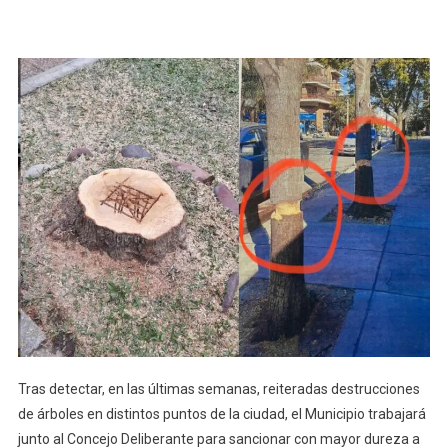
Mayor
Dureza
A
Frentistas
Que
Realicen
Mutilaciones
De
Árboles
En
Vía
Pública
Tras detectar, en las últimas semanas, reiteradas destrucciones
de árboles en distintos puntos de la ciudad, el Municipio trabajará
junto al Concejo Deliberante para sancionar con mayor dureza a