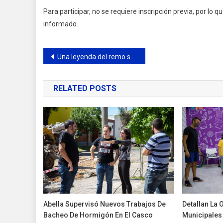
Para participar, no se requiere inscripción previa, por lo 
informado.
Navegación
Una leyenda del remo se suma al CBC
de
RELATED POSTS
entradas
Abella Supervisó Nuevos Trabajos De
Detallan La 
Bacheo De Hormigón En El Casco
Municipales 