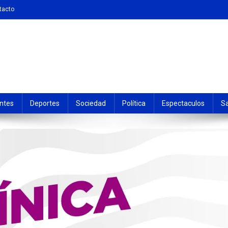
tacto
ntes
Deportes
Sociedad
Política
Espectaculos
S