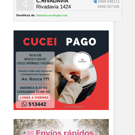
4
C.RIVADAVIA
3489 438111
Rivadavia 1424
3489 287196
Gentileza de:
farmacias.encampana.com