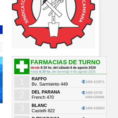
FARMACIAS DE TURNO
desde
8:30 hs. del sábado 8 de agosto 2026
hasta
8:30 hs.
del domingo 9 de agosto 2026
1
RAFFO
3489 422871
Bv. Sarmiento 449
2
DEL PARANA
3489 43700
French 470
3489 628688
3
BLANC
3489 436883
Castelli 822