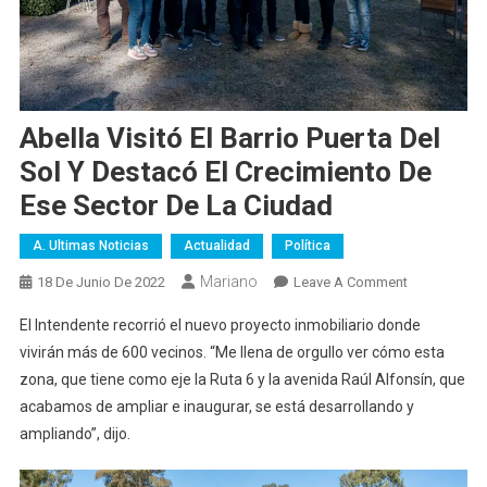
Abella Visitó El Barrio Puerta Del
Sol Y Destacó El Crecimiento De
Ese Sector De La Ciudad
A. Ultimas Noticias
Actualidad
Política
Mariano
On
18 De Junio De 2022
Leave A Comment
Abella
E
l Intendente recorrió el nuevo proyecto inmobiliario donde
Visitó
vivirán más de 600 vecinos. “Me llena de orgullo ver cómo esta
El
zona, que tiene como eje la Ruta 6 y la avenida Raúl Alfonsín, que
Barrio
acabamos de ampliar e inaugurar, se está desarrollando y
Puerta
Del
ampliando”, dijo.
Sol
Y