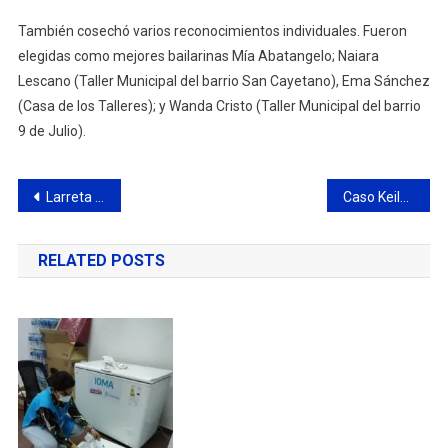
También cosechó varios reconocimientos individuales. Fueron
elegidas como mejores bailarinas Mía Abatangelo; Naiara
Lescano (Taller Municipal del barrio San Cayetano), Ema Sánchez
(Casa de los Talleres); y Wanda Cristo (Taller Municipal del barrio
9 de Julio).
Navegación
Larreta visitó Campana y junto a Abella se reunieron con empresarios, emprendedores y vecinos
Caso Keila Moreira: perpetua para Matías Oviedo y Franco Moreira
de
RELATED POSTS
entradas