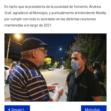
En tanto que la presidenta de la sociedad de fomento, Andrea
Graf, agradeció al Municipio, y puntualmente al intendente Abella,
por cumplir con todo lo acordado en las distintas reuniones
mantenidas a lo largo de 2021.
Navegación
Siguen las tareas de demarcación vial en calles y avenidas de la ciudad
Motochorros asaltaron al repartidor de una pizzería céntrica