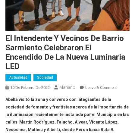
El Intendente Y Vecinos De Barrio
Sarmiento Celebraron El
Encendido De La Nueva Luminaria
LED
Actualidad
Sociedad
Mariano
On
10 De Febrero De 2022
Leave A Comment
El
Abella visitó la zona y conversó con integrantes de la
Intendente
sociedad de fomento y frentistas acerca de la importancia de
Y
la iluminación recientemente instalada por el Municipio en las
Vecinos
calles
Martín Rodríguez, Falucho, Alvear, Vicente López,
De
Barrio
Necochea, Matheu y Alberti, desde Perón hacia Ruta 9.