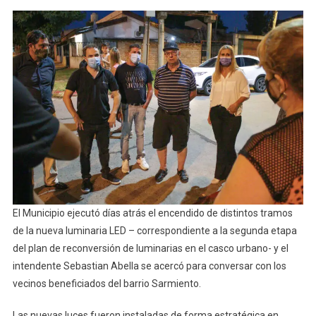
Sarmiento
Celebraro
El
Encendid
De
La
Nueva
Luminaria
LED
El Municipio ejecutó días atrás el encendido de distintos tramos
de la nueva luminaria LED – correspondiente a la segunda etapa
del plan de reconversión de luminarias en el casco urbano- y el
intendente Sebastian Abella se acercó para conversar con los
vecinos beneficiados del barrio Sarmiento.
Las nuevas luces fueron instaladas de forma estratégica en