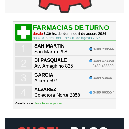
FARMACIAS DE TURNO
desde
8:30 hs. del domingo 9 de agosto 2026
hasta
8:30 hs.
del lunes 10 de agosto 2026
1
SAN MARTIN
3489 239566
San Martín 298
2
DI PASQUALE
3489 423350
Av. Ameghino 825
3489 488800
3
GARCIA
3489 538461
Alberti 597
4
ALVAREZ
3489 663557
Colectora Norte 2858
Gentileza de:
farmacias.encampana.com