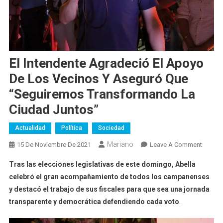
El Intendente Agradeció El Apoyo
De Los Vecinos Y Aseguró Que
“seguiremos Transformando La
Ciudad Juntos”
Actualidad
Política
Sociedad
Mariano
On
15 De Noviembre De 2021
Leave A Comment
El
Tras las elecciones legislativas de este domingo, Abella
Intende
celebró el gran acompañamiento de todos los campanenses
Agrade
y destacó el trabajo de sus fiscales para que sea una jornada
El
transparente y democrática defendiendo cada voto
.
Apoyo
De