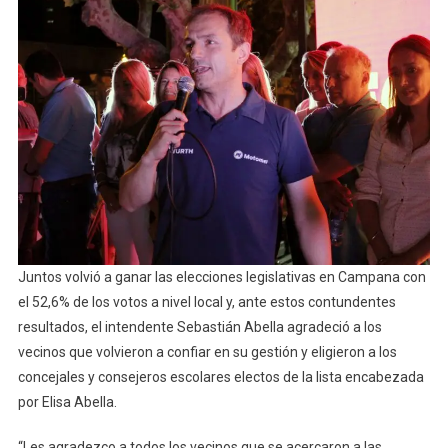
Los
Vecino
Y
Asegur
Que
“segui
Transf
La
Ciudad
Juntos
Juntos volvió a ganar las elecciones legislativas en Campana con
el 52,6% de los votos a nivel local y, ante estos contundentes
resultados, el intendente Sebastián Abella agradeció a los
vecinos que volvieron a confiar en su gestión y eligieron a los
concejales y consejeros escolares electos de la lista encabezada
por Elisa Abella.
“Les agradezco a todos los vecinos que se acercaron a las