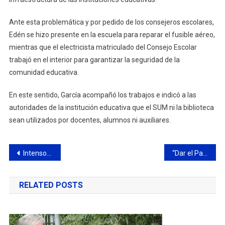
Ante esta problemática y por pedido de los consejeros escolares,
Edén se hizo presente en la escuela para reparar el fusible aéreo,
mientras que el electricista matriculado del Consejo Escolar
trabajó en el interior para garantizar la seguridad de la
comunidad educativa.
En este sentido, García acompañó los trabajos e indicó a las
autoridades de la institución educativa que el SUM ni la biblioteca
sean utilizados por docentes, alumnos ni auxiliares.
Navegación
Intensos trabajos del Municipio en Los Cardales tras las intensas lluvias
“Dar el Paso”: “un radicalismo fuerte beneficiará al país, a la provincia y también a Campana”
de
RELATED POSTS
entradas