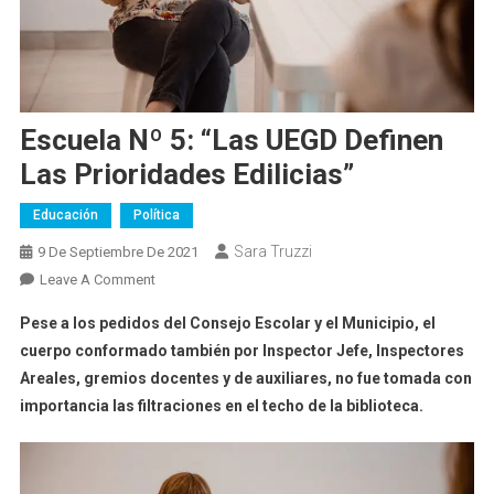
Escuela Nº 5: “Las UEGD Definen
Las Prioridades Edilicias”
Educación
Política
Sara Truzzi
9 De Septiembre De 2021
On
Leave A Comment
Escuela
Pese a los pedidos del Consejo Escolar y el Municipio, el
Nº
cuerpo conformado también por Inspector Jefe, Inspectores
5:
Areales, gremios docentes y de auxiliares, no fue tomada con
“Las
importancia las filtraciones en el techo de la biblioteca.
UEGD
Definen
Las
Prioridades