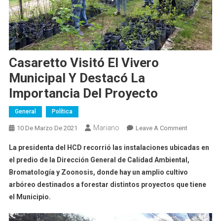
Casaretto Visitó El Vivero
Municipal Y Destacó La
Importancia Del Proyecto
General
Política
Mariano
On
10 De Marzo De 2021
Leave A Comment
Casaretto
La presidenta del HCD recorrió las instalaciones ubicadas en
Visitó
el predio de la Dirección General de Calidad Ambiental,
El
Bromatología y Zoonosis, donde hay un amplio cultivo
Vivero
arbóreo destinados a forestar distintos proyectos que tiene
Municipal
Y
el Municipio.
Destacó
La