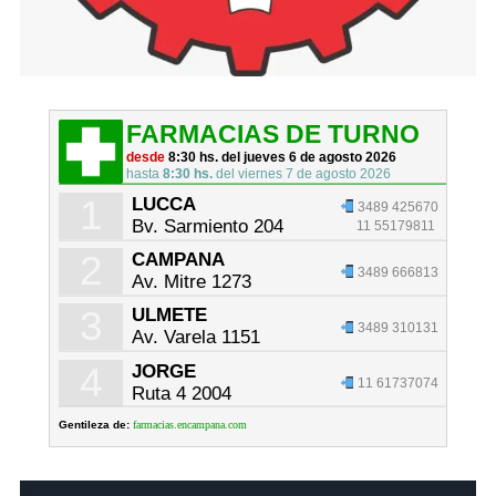
FARMACIAS DE TURNO
desde
8:30 hs. del jueves 6 de agosto 2026
hasta
8:30 hs.
del viernes 7 de agosto 2026
1
LUCCA
3489 425670
Bv. Sarmiento 204
11 55179811
2
CAMPANA
3489 666813
Av. Mitre 1273
3
ULMETE
3489 310131
Av. Varela 1151
4
JORGE
11 61737074
Ruta 4 2004
Gentileza de:
farmacias.encampana.com