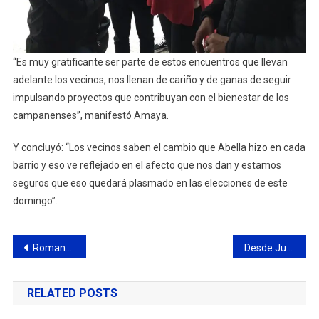
“Es muy gratificante ser parte de estos encuentros que llevan
adelante los vecinos, nos llenan de cariño y de ganas de seguir
impulsando proyectos que contribuyan con el bienestar de los
campanenses”, manifestó Amaya.
Y concluyó: “Los vecinos saben el cambio que Abella hizo en cada
barrio y eso ve reflejado en el afecto que nos dan y estamos
seguros que eso quedará plasmado en las elecciones de este
domingo”.
Navegación
Romano: “somos la principal opción para terminar con la indiferencia y el abandono de esta gestión”
Desde Juntos brindaron recomendaciones sobre cómo cerrar el sobre de votación
de
RELATED POSTS
entradas