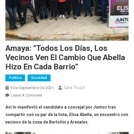
Amaya: “todos Los Días, Los
Vecinos Ven El Cambio Que Abella
Hizo En Cada Barrio”
Política
Sociedad
Sara Truzzi
9 De Septiembre De 2021
On
Leave A Comment
Amaya:
Así lo manifestó el candidato a concejal por Juntos tras
“todos
compartir con su par de la lista, Elisa Abella, un encuentro con
Los
vecinos de la zona de Bertolini y Arenales.
Días,
Los