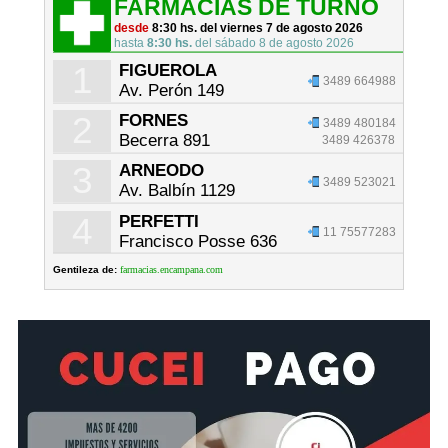
FARMACIAS DE TURNO
desde
8:30 hs. del viernes 7 de agosto 2026
hasta
8:30 hs.
del sábado 8 de agosto 2026
1
FIGUEROLA
3489 664988
Av. Perón 149
2
FORNES
3489 480184
Becerra 891
3489 426378
3
ARNEODO
3489 523021
Av. Balbín 1129
4
PERFETTI
11 75577283
Francisco Posse 636
Gentileza de:
farmacias.encampana.com