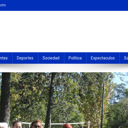
acto
ntes
Deportes
Sociedad
Política
Espectaculos
S