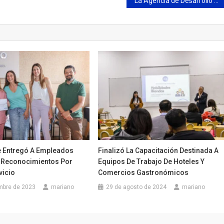
La Agencia de Desarrollo Campana llevo adelante una importante reunión sobre el futuro del trabajo
te Entregó A Empleados
Finalizó La Capacitación Destinada A
 Reconocimientos Por
Equipos De Trabajo De Hoteles Y
vicio
Comercios Gastronómicos
mbre de 2023
mariano
29 de agosto de 2024
mariano