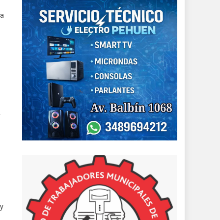
ra
y
 y