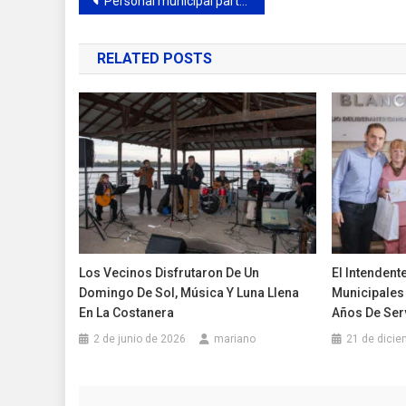
Navegación
Personal municipal participó de una importante capacitación
de
RELATED POSTS
entradas
Los Vecinos Disfrutaron De Un
El Intenden
Domingo De Sol, Música Y Luna Llena
Municipales
En La Costanera
Años De Ser
2 de junio de 2026
mariano
21 de dicie