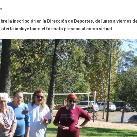
On
nt
Adultos
bre la inscripción en la Dirección de Deportes, de lunes a viernes d
Mayores
 oferta incluye tanto el formato presencial como virtual.
Y
Personas
Con
Discapacidad
Pueden
Volver
A
Inscribirse
A
Escuelas
Deportivas